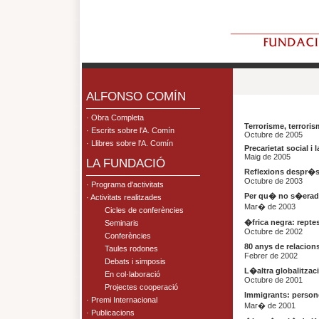
.
ALFONSO COMÍN
· Obra Completa
Terrorisme, terroris
· Escrits sobre l'A. Comín
Octubre de 2005
· Llibres sobre l'A. Comín
Precarietat social i
Maig de 2005
LA FUNDACIÓ
Reflexions despr�
Octubre de 2003
· Programa d'activitats
Per qu� no s�eradi
· Activitats realitzades
Mar� de 2003
Cicles de conferències
�frica negra: reptes
Seminaris
Octubre de 2002
Conferències
80 anys de relacio
Taules rodones
Febrer de 2002
Debats i simposis
L�altra globalitzaci
En col·laboració
Octubre de 2001
Projectes cooperació
Immigrants: persone
· Premi Internacional
Mar� de 2001
· Publicacions