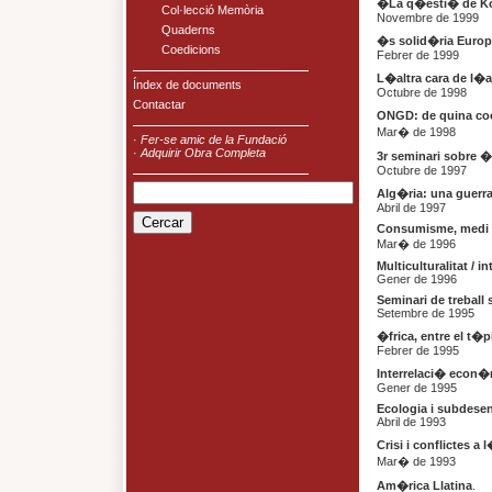
�La q�esti� de 
Col·lecció Memòria
Novembre de 1999
Quaderns
�s solid�ria Euro
Coedicions
Febrer de 1999
L�altra cara de l�
Índex de documents
Octubre de 1998
Contactar
ONGD: de quina co
Mar� de 1998
·
Fer-se amic de la Fundació
·
Adquirir Obra Completa
3r seminari sobre 
Octubre de 1997
Alg�ria: una guerra
Abril de 1997
Consumisme, medi 
Mar� de 1996
Multiculturalitat / in
Gener de 1996
Seminari de treball 
Setembre de 1995
�frica, entre el t�pic
Febrer de 1995
Interrelaci� econ�
Gener de 1995
Ecologia i subdes
Abril de 1993
Crisi i conflictes a 
Mar� de 1993
Am�rica Llatina
.