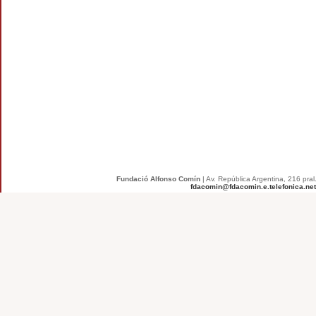
Fundació Alfonso Comín
| Av. República Argentina, 216 pral
fdacomin@fdacomin.e.telefonica.net