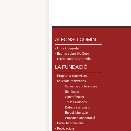
.
ALFONSO COMÍN
· Obra Completa
· Escrits sobre l'A. Comín
· Llibres sobre l'A. Comín
LA FUNDACIÓ
· Programa d'activitats
· Activitats realitzades
Cicles de conferències
Seminaris
Conferències
Taules rodones
Debats i simposis
En col·laboració
Projectes cooperació
· Premi Internacional
· Publicacions