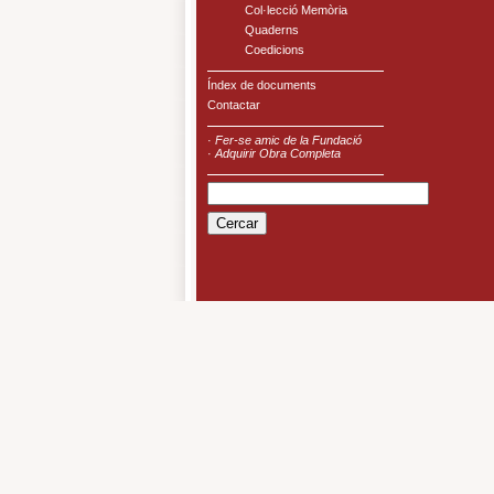
Col·lecció Memòria
Quaderns
Coedicions
Índex de documents
Contactar
·
Fer-se amic de la Fundació
·
Adquirir Obra Completa