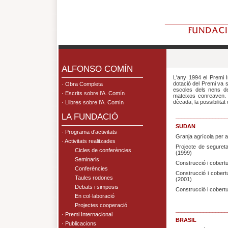
.
ALFONSO COMÍN
L'any 1994 el Premi 
dotació del Premi va s
· Obra Completa
escoles dels nens de
· Escrits sobre l'A. Comín
mateixos conreaven. 
dècada, la possibilita
· Llibres sobre l'A. Comín
LA FUNDACIÓ
_________________
SUDAN
· Programa d'activitats
Granja agrícola per 
· Activitats realitzades
Projecte de seguret
Cicles de conferències
(1999)
Seminaris
Construcció i cobert
Conferències
Construcció i cober
Taules rodones
(2001)
Debats i simposis
Construcció i cobert
En col·laboració
Projectes cooperació
_________________
· Premi Internacional
BRASIL
· Publicacions