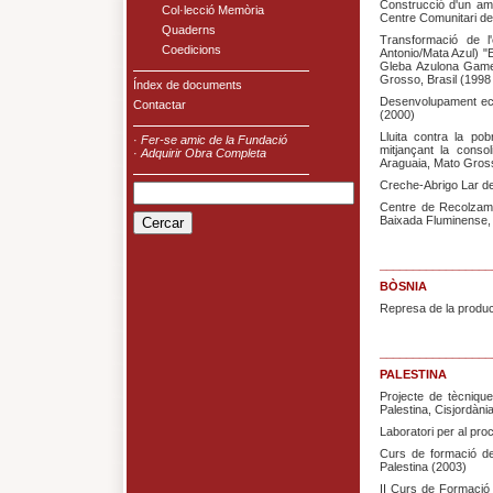
Construcció d'un amfi
Col·lecció Memòria
Centre Comunitari de
Quaderns
Transformació de l
Coedicions
Antonio/Mata Azul) "
Gleba Azulona Gamele
Grosso, Brasil (1998 
Índex de documents
Desenvolupament eco
Contactar
(2000)
Lluita contra la po
·
Fer-se amic de la Fundació
mitjançant la consol
·
Adquirir Obra Completa
Araguaia, Mato Gross
Creche-Abrigo Lar de
Centre de Recolzame
Baixada Fluminense, 
_________________
BÒSNIA
Represa de la producc
_________________
PALESTINA
Projecte de tècnique
Palestina, Cisjordàni
Laboratori per al pro
Curs de formació de
Palestina (2003)
II Curs de Formació 