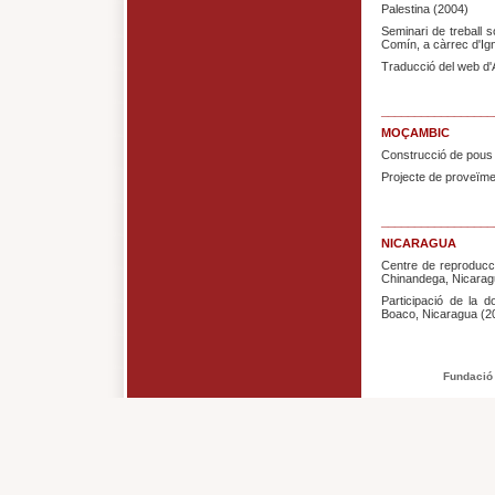
Palestina (2004)
Seminari de treball 
Comín, a càrrec d'Ig
Traducció del web d'
_________________
MOÇAMBIC
Construcció de pous 
Projecte de proveïme
_________________
NICARAGUA
Centre de reproducci
Chinandega, Nicarag
Participació de la 
Boaco, Nicaragua (2
Fundació