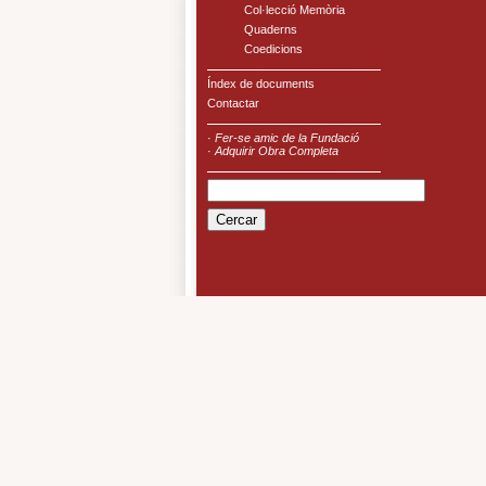
Col·lecció Memòria
Quaderns
Coedicions
Índex de documents
Contactar
·
Fer-se amic de la Fundació
·
Adquirir Obra Completa