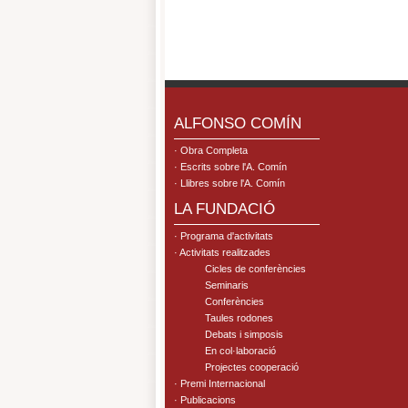
.
ALFONSO COMÍN
· Obra Completa
· Escrits sobre l'A. Comín
· Llibres sobre l'A. Comín
LA FUNDACIÓ
· Programa d'activitats
· Activitats realitzades
Cicles de conferències
Seminaris
Conferències
Taules rodones
Debats i simposis
En col·laboració
Projectes cooperació
· Premi Internacional
· Publicacions