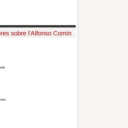
bres sobre l'Alfonso Comín
omín
rsos