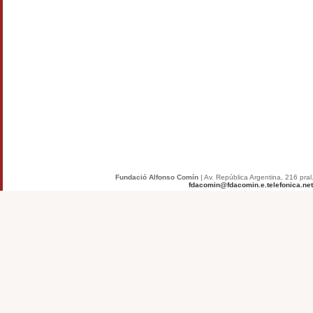
Fundació Alfonso Comín
| Av. República Argentina, 216 pral.
fdacomin@fdacomin.e.telefonica.net