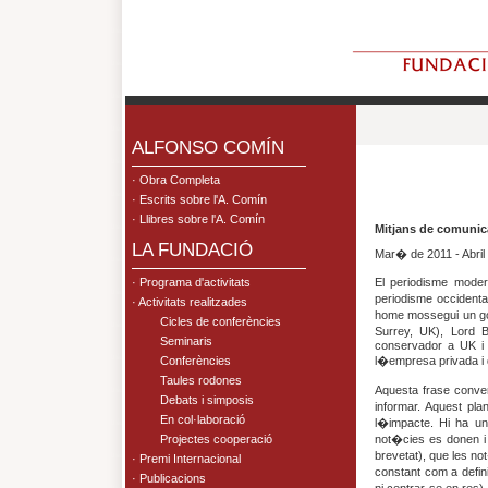
.
ALFONSO COMÍN
· Obra Completa
· Escrits sobre l'A. Comín
· Llibres sobre l'A. Comín
Mitjans de comunica
LA FUNDACIÓ
Mar� de 2011 - Abril
· Programa d'activitats
El periodisme mode
periodisme occiden
· Activitats realitzades
home mossegui un go
Cicles de conferències
Surrey, UK), Lord 
Seminaris
conservador a UK i 
Conferències
l�empresa privada i 
Taules rodones
Aquesta frase conver
Debats i simposis
informar. Aquest pla
En col·laboració
l�impacte. Hi ha una
Projectes cooperació
not�cies es donen i
brevetat), que les n
· Premi Internacional
constant com a defini
· Publicacions