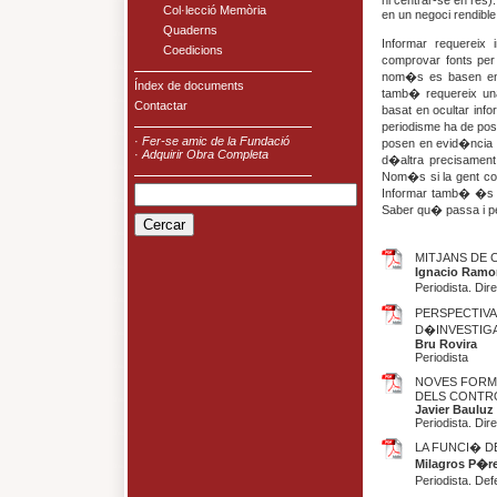
ni centrar-se en res
Col·lecció Memòria
en un negoci rendible
Quaderns
Informar requereix 
Coedicions
comprovar fonts per
nom�s es basen en 
Índex de documents
tamb� requereix un
Contactar
basat en ocultar info
periodisme ha de pos
·
Fer-se amic de la Fundació
posen en evid�ncia 
·
Adquirir Obra Completa
d�altra precisament
Nom�s si la gent cone
Informar tamb� �s fe
Saber qu� passa i p
MITJANS DE 
Ignacio Ramo
Periodista. Di
PERSPECTIVA
D�INVESTIG
Bru Rovira
Periodista
NOVES FORME
DELS CONTR
Javier Bauluz
Periodista. Dir
LA FUNCI� D
Milagros P�re
Periodista. Def