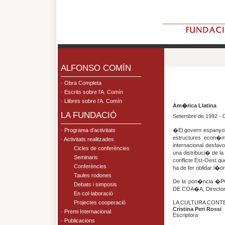
.
ALFONSO COMÍN
· Obra Completa
· Escrits sobre l'A. Comín
· Llibres sobre l'A. Comín
Am�rica Llatina
LA FUNDACIÓ
Setembre de 1992 - 
· Programa d'activitats
�El govern espanyol
estructures econ�m
· Activitats realitzades
internacional desfa
Cicles de conferències
una distribuci� de la 
Seminaris
conflicte Est-Oest qu
Conferències
ha de fer oblidar l�or
Taules rodones
De la pon�ncia 
Debats i simposis
DE COA�A, Director 
En col·laboració
Projectes cooperació
LA CULTURA CONT
Cristina Peri Rossi
· Premi Internacional
Escriptora
· Publicacions