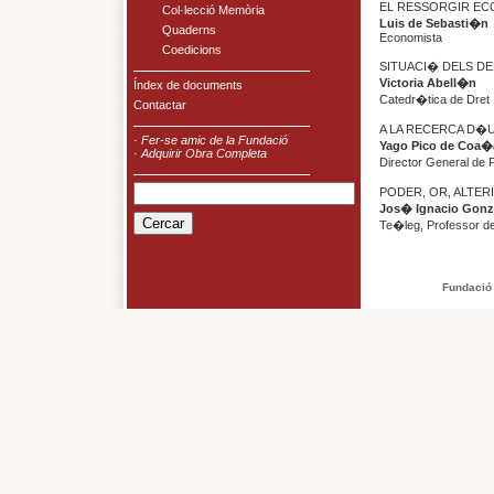
EL RESSORGIR ECO
Col·lecció Memòria
Luis de Sebasti�n
Quaderns
Economista
Coedicions
SITUACI� DELS DE
Victoria Abell�n
Índex de documents
Catedr�tica de Dret I
Contactar
A LA RECERCA D�
·
Fer-se amic de la Fundació
Yago Pico de Coa�
·
Adquirir Obra Completa
Director General de 
PODER, OR, ALTER
Jos� Ignacio Gonz
Te�leg, Professor de
Fundació