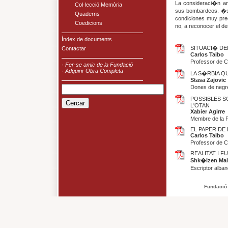
La consideraci�n an
Col·lecció Memòria
sus bombardeos. �st
Quaderns
condiciones muy prec
Coedicions
no, a reconocer el d
Índex de documents
SITUACI� DE
Contactar
Carlos Taibo
Professor de C
·
Fer-se amic de la Fundació
·
Adquirir Obra Completa
LA S�RBIA QU
Stasa Zajovic
Dones de negr
POSSIBLES S
L'OTAN
Xabier Agirre
Membre de la Fi
EL PAPER DE
Carlos Taibo
Professor de C
REALITAT I 
Shk�lzen Mal
Escriptor alban
Fundació