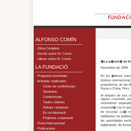
.
ALFONSO COMÍN
· Obra Completa
· Escrits sobre l'A. Comín
· Llibres sobre l'A. Comín
�La q�esti� de 
LA FUNDACIÓ
Novembre de 1999
· Programa d'activitats
En los �ltimos mes
tesitura internacion
· Activitats realitzades
prepotencia, de las 
Cicles de conferències
Rusia o China. Pero,
Seminaris
Al amparo de ese si
Conferències
siguen creyendo, po
Taules rodones
movimiento separati
Debats i simposis
respondi� con lo que
de recordar cu�l e
En col·laboració
habitantes ha padeci
Projectes cooperació
las autoridades serb
· Premi Internacional
legitimando, de forma
· Publicacions