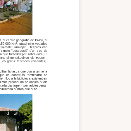
 al centre geogràfic de Brasil, al
150.000 Km², quasi cinc vegades
,
xavante
i
tapirapé
. Després van
la simple "possessió" d'un tros de
 la que treballen per sobreviure. El
ltre, el constitueixen els
peoes
,
de les grans
fazendes
(hisendes),
cilitar la tasca que duu a terme la
ue es construís l'amfiteatre no
en lloc a la biblioteca existent en
 molt precari, on no cabien ni els
ntada diàriament per adolescents,
 biblioteca pública que hi ha.