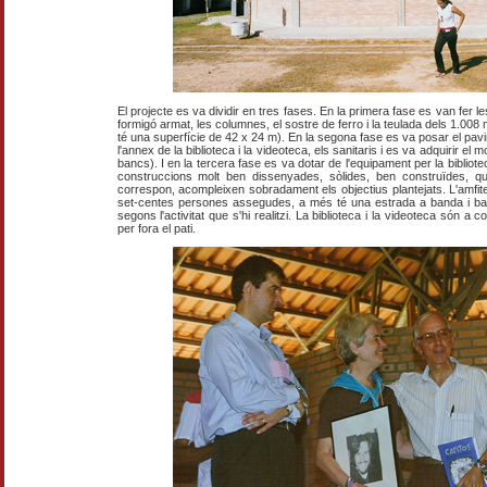
El projecte es va dividir en tres fases. En la primera fase es van fer
formigó armat, les columnes, el sostre de ferro i la teulada dels 1.008 m²
té una superfície de 42 x 24 m). En la segona fase es va posar el pavi
l'annex de la biblioteca i la videoteca, els sanitaris i es va adquirir el m
bancs). I en la tercera fase es va dotar de l'equipament per la bibliote
construccions molt ben dissenyades, sòlides, ben construïdes, que
correspon, acompleixen sobradament els objectius plantejats. L'amfitea
set-centes persones assegudes, a més té una estrada a banda i ban
segons l'activitat que s'hi realitzi. La biblioteca i la videoteca són a co
per fora el pati.