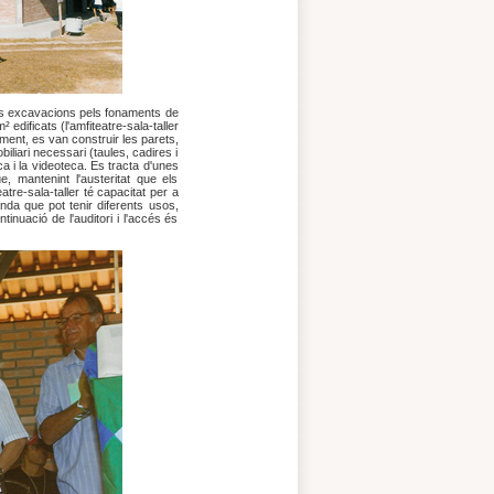
 les excavacions pels fonaments de
 edificats (l'amfiteatre-sala-taller
ment, es van construir les parets,
obiliari necessari (taules, cadires i
ca i la videoteca. Es tracta d'unes
, mantenint l'austeritat que els
tre-sala-taller té capacitat per a
da que pot tenir diferents usos,
ntinuació de l'auditori i l'accés és