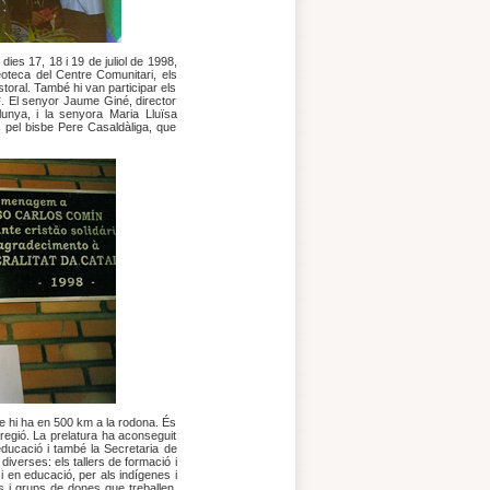
ies 17, 18 i 19 de juliol de 1998,
videoteca del Centre Comunitari, els
toral. També hi van participar els
. El senyor Jaume Giné, director
unya, i la senyora Maria Lluïsa
s pel bisbe Pere Casaldàliga, que
que hi ha en 500 km a la rodona. És
 regió. La prelatura ha aconseguit
educació i també la Secretaria de
 diverses: els tallers de formació i
t i en educació, per als indígenes i
s i grups de dones que treballen,