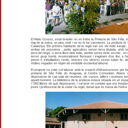
El Mato Grosso, estat brasiler on es troba la Prelazia de São Félix, és
mig de la selva, on plou molt i on no hi ha carreteres. La
prelazia
té 
Catalunya. Els primers habitants de la regió van ser els indis
karajá
arribar els
posseiros
, petits agricultors sense terra titulada, amb 
terra de ningú -o terra lliure dels indis, també sense títols escrits-, en
tercer grup humà, essencialment fluctuant i traginant d'un lloc a l'a
peons o treballadors rurals, bracers (no obrers) sense salari fix, 
moltes vegades en règim de veritable esclavitud laboral.
El projecte va voler col·laborar amb la creació d'infrastructures per fa
prelazia
de São Fèlix do Araguaia, al Centre Comunitari. Abans q
disposaven de cap sala de reunions, els cursos, tallers i reunions teni
aquell moment. La biblioteca de la
prelazia
estava situada en un espai
7.000 llibres de què disposaven, i cal tenir en compte que era freqüe
joves i professorat de la ciutat i la regió, donat que es tracta de l'única