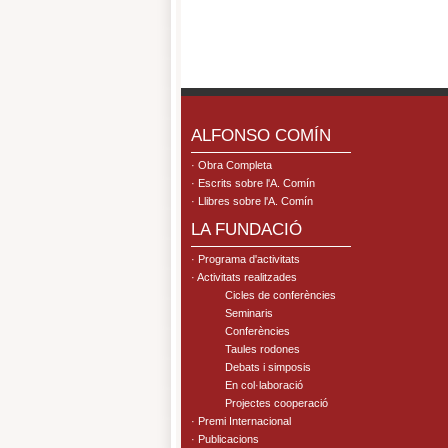
.
ALFONSO COMÍN
· Obra Completa
· Escrits sobre l'A. Comín
· Llibres sobre l'A. Comín
LA FUNDACIÓ
· Programa d'activitats
· Activitats realitzades
Cicles de conferències
Seminaris
Conferències
Taules rodones
Debats i simposis
En col·laboració
Projectes cooperació
· Premi Internacional
· Publicacions