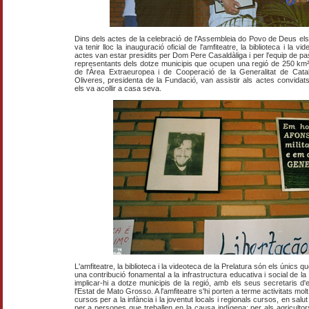
Dins dels actes de la celebració de l'Assembleia do Povo de Deus els d
va tenir lloc la inauguració oficial de l'amfiteatre, la biblioteca i la 
actes van estar presidits per Dom Pere Casaldàliga i per l'equip de pas
representants dels dotze municipis que ocupen una regió de 250 km²
de l'Àrea Extraeuropea i de Cooperació de la Generalitat de Catal
Oliveres, presidenta de la Fundació, van assistir als actes convidat
els va acollir a casa seva.
L'amfiteatre, la biblioteca i la videoteca de la Prelatura són els únics 
una contribució fonamental a la infrastructura educativa i social de la
implicar-hi a dotze municipis de la regió, amb els seus secretaris d'
l'Estat de Mato Grosso. A l'amfiteatre s'hi porten a terme activitats molt
cursos per a la infància i la joventut locals i regionals cursos, en salu
per a persones que treballen en la causa indígena; per als agricultor