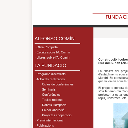
.
ALFONSO COMÍN
· Obra Completa
· Escrits sobre l'A. Comín
· Llibres sobre l'A. Comín
Construcció i cober
Sud del Sudan (200
LA FUNDACIÓ
La finalitat del pr
· Programa d'activitats
d'establiments educat
Mundri. Es considera
· Activitats realitzades
que viuen en aquella
Cicles de conferències
El projecte consta de
Seminaris
s'ha fet amb mà d'obr
Conferències
projecte ha estat equi
llapis, uniformes, et
Taules rodones
Debats i simposis
En col·laboració
Projectes cooperació
· Premi Internacional
· Publicacions