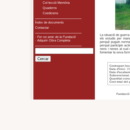
Col·lecció Memòria
Quaderns
Coedicions
Índex de documents
Contactar
La situació de guerra
·
Fer-se amic de la Fundació
els estudis per manc
·
Adquirir Obra Completa
perquè puguin normali
perquè participin acti
nens i nenes al sud 
fomentar la seva for
Contrapart loc
Data d'inici
: 2
Data d'acabam
Subvencionat 
Quantitat con
Cost total del 
Fundació